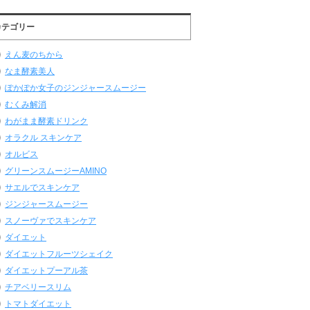
カテゴリー
えん麦のちから
なま酵素美人
ぽかぽか女子のジンジャースムージー
むくみ解消
わがまま酵素ドリンク
オラクル スキンケア
オルビス
グリーンスムージーAMINO
サエルでスキンケア
ジンジャースムージー
スノーヴァでスキンケア
ダイエット
ダイエットフルーツシェイク
ダイエットプーアル茶
チアベリースリム
トマトダイエット