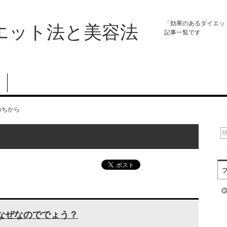
「効果のあるダイエッ
エット法と美容法
記事一覧です
のちから
なぜなのででょう？