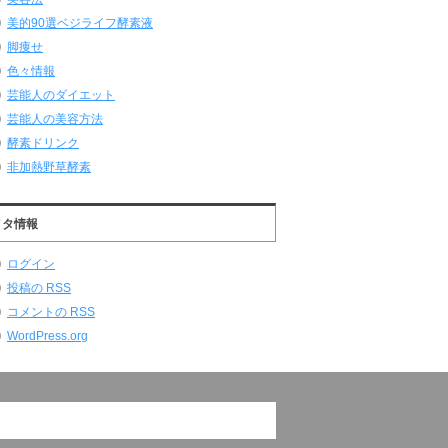
美的90選ベジライフ酵素液
脚痩せ
色々情報
芸能人のダイエット
芸能人の美容方法
酵素ドリンク
非加熱野草酵素
メタ情報
ログイン
投稿の
RSS
コメントの
RSS
WordPress.org