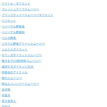
ドクトル・ダイエット
フレッシュライフスムージー
ブラックチェリースムージーダイエット
ベジホッと
ベジーデル酵素液
ベジーデル酵素粒
ベルタ酵素
ミネラル酵素グリーンスムージー
ミルミルダイエット
モリンガダイエットスムージー
働き女子の3秒簡単スムージー
成功するダイエット方法
有限会社アイティル
朝のスムージー
朝るんジンジャースムージー
未分類
水素水
置き楽美人
美容法