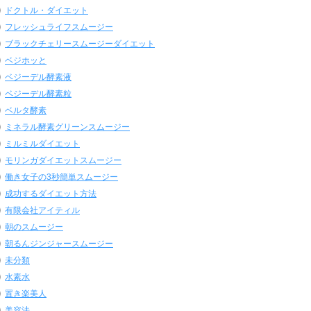
ドクトル・ダイエット
フレッシュライフスムージー
ブラックチェリースムージーダイエット
ベジホッと
ベジーデル酵素液
ベジーデル酵素粒
ベルタ酵素
ミネラル酵素グリーンスムージー
ミルミルダイエット
モリンガダイエットスムージー
働き女子の3秒簡単スムージー
成功するダイエット方法
有限会社アイティル
朝のスムージー
朝るんジンジャースムージー
未分類
水素水
置き楽美人
美容法