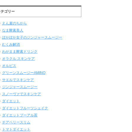
カテゴリー
えん麦のちから
なま酵素美人
ぽかぽか女子のジンジャースムージー
むくみ解消
わがまま酵素ドリンク
オラクル スキンケア
オルビス
グリーンスムージーAMINO
サエルでスキンケア
ジンジャースムージー
スノーヴァでスキンケア
ダイエット
ダイエットフルーツシェイク
ダイエットプーアル茶
チアベリースリム
トマトダイエット