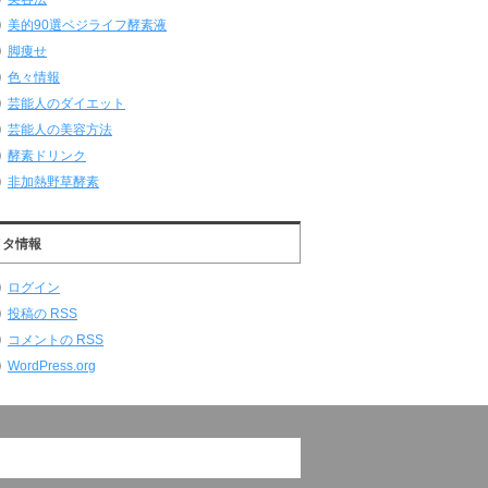
美的90選ベジライフ酵素液
脚痩せ
色々情報
芸能人のダイエット
芸能人の美容方法
酵素ドリンク
非加熱野草酵素
メタ情報
ログイン
投稿の
RSS
コメントの
RSS
WordPress.org