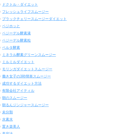
ドクトル・ダイエット
フレッシュライフスムージー
ブラックチェリースムージーダイエット
ベジホッと
ベジーデル酵素液
ベジーデル酵素粒
ベルタ酵素
ミネラル酵素グリーンスムージー
ミルミルダイエット
モリンガダイエットスムージー
働き女子の3秒簡単スムージー
成功するダイエット方法
有限会社アイティル
朝のスムージー
朝るんジンジャースムージー
未分類
水素水
置き楽美人
美容法