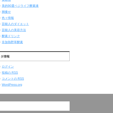
美的90選ベジライフ酵素液
脚痩せ
色々情報
芸能人のダイエット
芸能人の美容方法
酵素ドリンク
非加熱野草酵素
メタ情報
ログイン
投稿の
RSS
コメントの
RSS
WordPress.org