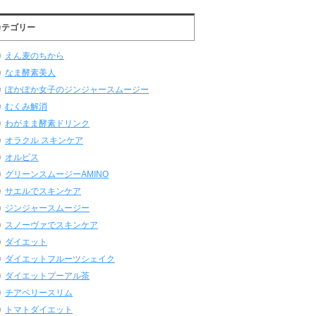
カテゴリー
えん麦のちから
なま酵素美人
ぽかぽか女子のジンジャースムージー
むくみ解消
わがまま酵素ドリンク
オラクル スキンケア
オルビス
グリーンスムージーAMINO
サエルでスキンケア
ジンジャースムージー
スノーヴァでスキンケア
ダイエット
ダイエットフルーツシェイク
ダイエットプーアル茶
チアベリースリム
トマトダイエット