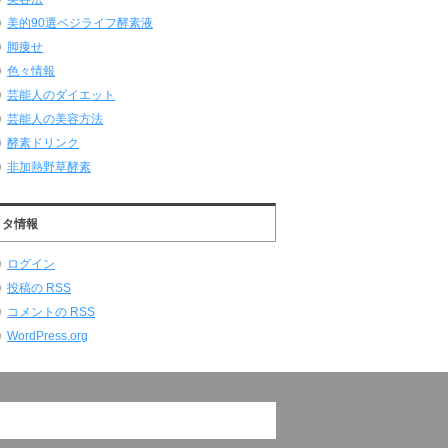
美的90選ベジライフ酵素液
脚痩せ
色々情報
芸能人のダイエット
芸能人の美容方法
酵素ドリンク
非加熱野草酵素
メタ情報
ログイン
投稿の
RSS
コメントの
RSS
WordPress.org