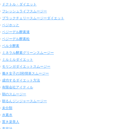
ドクトル・ダイエット
フレッシュライフスムージー
ブラックチェリースムージーダイエット
ベジホッと
ベジーデル酵素液
ベジーデル酵素粒
ベルタ酵素
ミネラル酵素グリーンスムージー
ミルミルダイエット
モリンガダイエットスムージー
働き女子の3秒簡単スムージー
成功するダイエット方法
有限会社アイティル
朝のスムージー
朝るんジンジャースムージー
未分類
水素水
置き楽美人
美容法