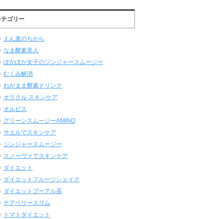
カテゴリー
えん麦のちから
なま酵素美人
ぽかぽか女子のジンジャースムージー
むくみ解消
わがまま酵素ドリンク
オラクル スキンケア
オルビス
グリーンスムージーAMINO
サエルでスキンケア
ジンジャースムージー
スノーヴァでスキンケア
ダイエット
ダイエットフルーツシェイク
ダイエットプーアル茶
チアベリースリム
トマトダイエット